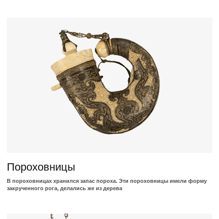
Кавказское оружия 16-20 век
Кавказское оружие является уникальной памяткой материальной
культуры и есть материальным воплощением истории Кавказа
Предметы быта
Бытовые предметы Кавказа стали историческими реликвиями. К ним