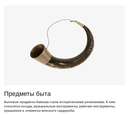
Седло
Нагайки
Стремена
Кавказское оружия 16-20 век
Предметы быта
Кинжалы
Кастрюли
Шашки
Манекены
Сабли
Черпак
Кремневые пистолеты
Шарманка
Кремневые ружья
Рог
Пороховницы
Инструменты
для ткачества
Кнут
Одежда
Контакты
Аланская одежда
Статьи
Осетинская одежда
О нас
Пояса
Элементы Кавказского костюма
Главная страница
VLKHABLIEV@GMAIL.COM