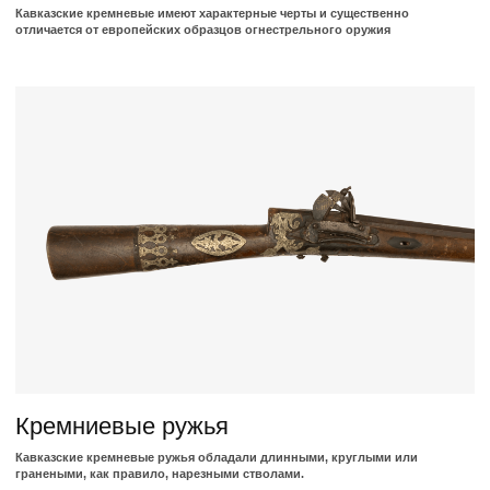
Кнут
Тип ударного орудия, главным элементом которого является длинный
плетёный ремень из сыромятной кожи.
Каталог