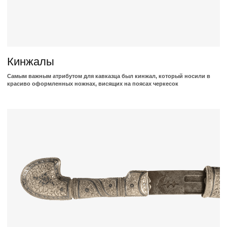
Шашки
Шашка представляет собой вид длинного клинкового оружия, ее название
имеет черкесское происхождение и означает "длинный нож"
Сабли
Сабля это рубящее и колющее оружие. Состоит из клинка, эфеса и
ножен. На Кавказе распространено несколько видов сабель.