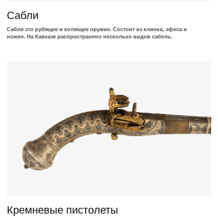
Кремниевые ружья
Кавказские кремневые ружья облада­ли длинными, круглыми или
гранеными, как правило, нарезными ство­лами.
Пороховницы
В пороховницах хранился запас пороха. Эти пороховницы имели форму
закрученного рога, делались же из дерева