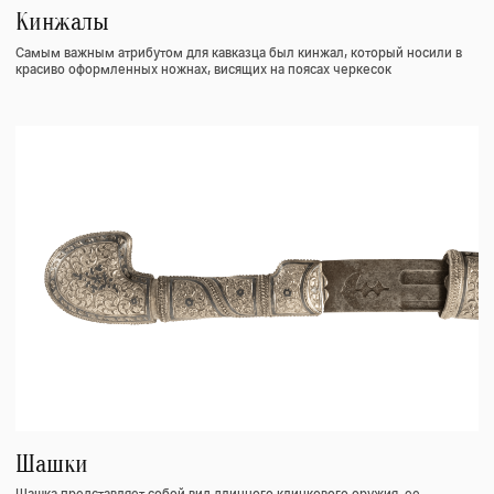
Кремниевые пистолеты
Кавказские кремневые имеют характерные черты и существенно
отличается от европейских образцов огнестрельного оружия