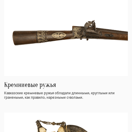
Кавказское оружия 16-20 век
Кавказское оружие является уникальной памяткой материальной
культуры и есть материальным воплощением истории Кавказа
Предметы быта
Бытовые предметы Кавказа стали историческими реликвиями. К ним
относятся посуда, музыкальные инструменты, рабочие инструменты,