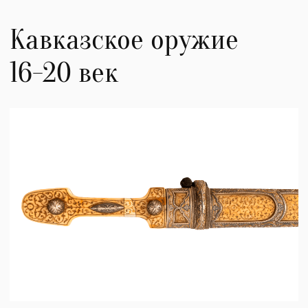
Шашки
Шашка представляет собой вид длинного клинкового оружия, ее
название имеет черкесское происхождение и означает "длинный нож"
Сабли
Сабля это рубящее и колющее оружие. Состоит из клинка, эфеса и
ножен. На Кавказе распространено несколько видов сабель.