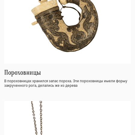
украшения и элементы женского гардероба.
Одежда
Народы Кавказа издревле выделялись своими уникальными
национальными костюмами, которые являлись не только элементом
одежды...