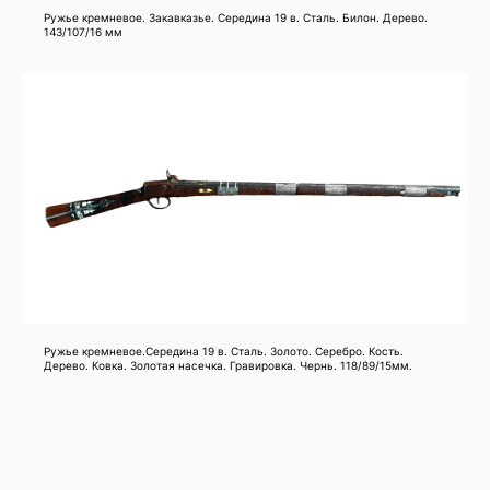
16-20 век
Ружье кремневое. Закавказье. Середина 19 в. Сталь. Билон. Дерево.
143/107/16 мм
Кинжалы
Самым важным атрибутом для кавказца был кинжал, который носили в
красиво оформленных ножнах, висящих на поясах черкесок
Ружье кремневое.Середина 19 в. Сталь. Золото. Серебро. Кость.
Дерево. Ковка. Золотая насечка. Гравировка. Чернь. 118/89/15мм.