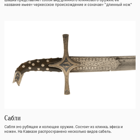
Кремниевые ружья
Кавказские кремневые ружья облада­ли длинными, круглыми или
гранеными, как правило, нарезными ство­лами.
Пороховницы
В пороховницах хранился запас пороха. Эти пороховницы имели форму
закрученного рога, делались же из дерева