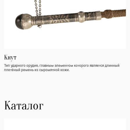
Предметы военной амуниции
Военная амуниция Кавказа состоит из множества элементов, включая
натруски, газыри и нагайки, которые используются военнослужащими
для выполнения боевых задач.
Военная амуниция
Натруски
Газыри