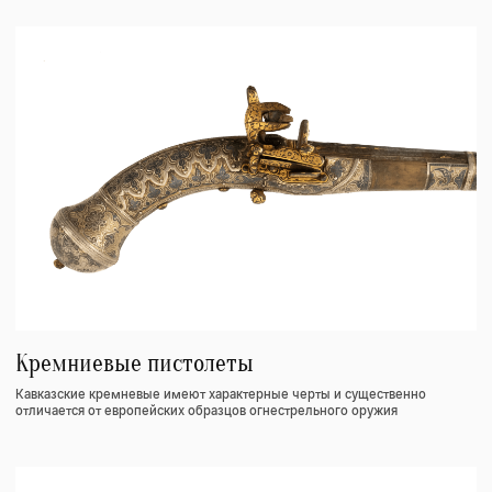
Кнут
Тип ударного орудия, главным элементом которого является длинный
плетёный ремень из сыромятной кожи.
Каталог