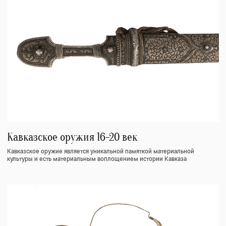
Седло
Нагайки
Стремена
Кавказское оружия 16-20 век
Предметы быта
Кинжалы
Кастрюли
Шашки
Манекены
Сабли
Черпак
Кремневые пистолеты
Шарманка
Кремневые ружья
Рог
Пороховницы
Инструменты
для ткачества
Кнут
Одежда
Контакты
Аланская одежда
Статьи
Осетинская одежда
О нас
Пояса
Элементы Кавказского костюма
Главная страница
VLKHABLIEV@GMAIL.COM