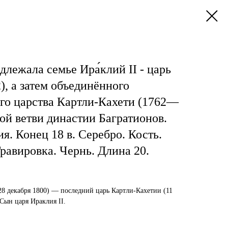
лежала семье Ира́клий II - царь
, а затем объединённого
го царства Картли-Кахети (1762—
кой ветви династии Багратионов.
я. Конец 18 в. Серебро. Кость.
Гравировка. Чернь. Длина 20.
28 декабря
1800
) — последний
царь Картли-Кахетии
(11
. Сын царя
Ираклия II
.