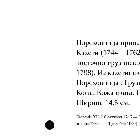
Пороховница принад
Кахети (1744—1762)
восточно-грузинско
1798). Из кахетинс
Пороховница . Грузи
Кожа. Кожа ската. 
Ширина 14.5 см.
Гео́ргий XII (
10 октября
1746
—
января 1798 — 28 декабря 1800)