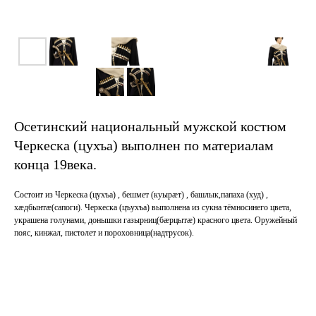
Осетинский национальный мужской костюм
Черкеска (цухъа) выполнен по материалам
конца 19века.
Состоит из Черкеска (цухъа) , бешмет (куырӕт) , башлык,папаха (худ) ,
хӕдбынтӕ(сапоги). Черкеска (цъухъа) выполнена из сукна тёмносинего цвета,
украшена голунами, донышки газырниц(бӕрцытӕ) красного цвета. Оружейный
пояс, кинжал, пистолет и пороховница(надтрусок).